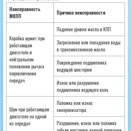
Неисправность
Причина неисправности
МКПП
Падение уровня масла в КПП
Коробка шумит при
Загрязнение или попадание воды
работающем
в трансмиссионное масло
двигателе и
нейтральном
Повреждение подшипника
положении рычага
ведущей шестерни
переключения
передач
Износ или разрушение
подшипника ведущего вала
Поломка или износ
Шум при работающем
синхронизатора
двигателе на одной
Разрушение, износ или поломка
из передач
зубьев шестерни данной передачи