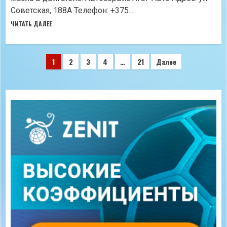
Советская, 188А Телефон: +375...
ЧИТАТЬ ДАЛЕЕ
Пагинация
1
2
3
4
…
21
Далее
записей