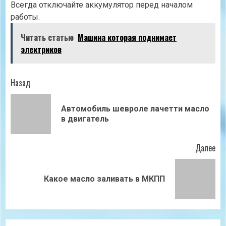
Всегда отключайте аккумулятор перед началом
работы.
Читать статью
Машина которая поднимает
электриков
Продолжить
Назад
чтение
Автомобиль шевроле лачетти масло
Пр
в двигатель
зап
Далее
Следующая
Какое масло заливать в МКПП
запись: