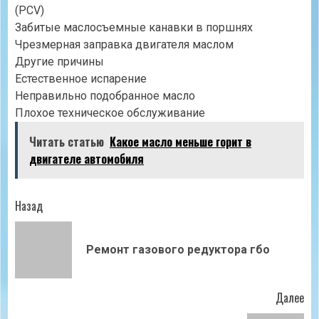
(PCV)
Забитые маслосъемные канавки в поршнях
Чрезмерная заправка двигателя маслом
Другие причины
Естественное испарение
Неправильно подобранное масло
Плохое техническое обслуживание
Читать статью
Какое масло меньше горит в
двигателе автомобиля
Продолжить
Назад
чтение
Пр
Ремонт газового редуктора гбо
зап
Далее