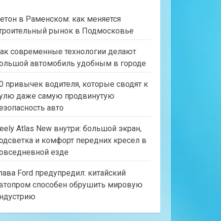
етон в Раменском: как меняется
троительный рынок в Подмосковье
ак современные технологии делают
ольшой автомобиль удобным в городе
0 привычек водителя, которые сводят к
улю даже самую продвинутую
езопасность авто
eely Atlas New внутри: большой экран,
одсветка и комфорт передних кресел в
овседневной езде
лава Ford предупредил: китайский
втопром способен обрушить мировую
ндустрию