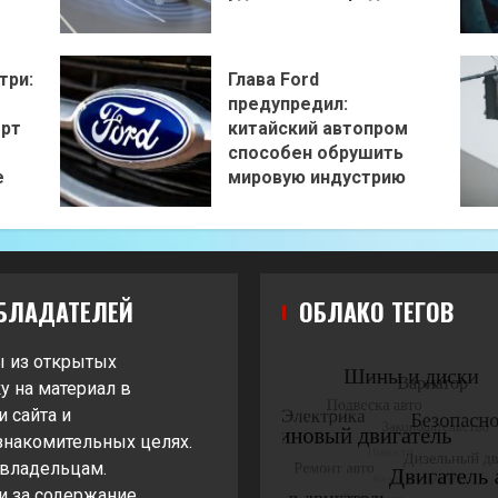
три:
Глава Ford
предупредил:
орт
китайский автопром
способен обрушить
е
мировую индустрию
БЛАДАТЕЛЕЙ
ОБЛАКО ТЕГОВ
ы из открытых
у на материал в
 сайта и
знакомительных целях.
 владельцам.
и за содержание