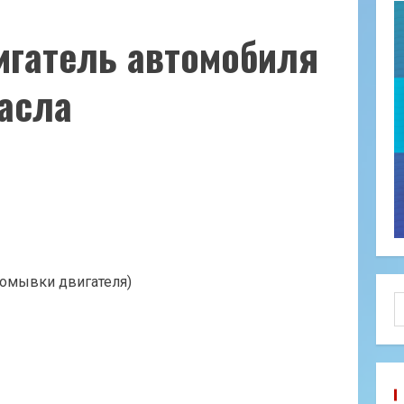
игатель автомобиля
асла
ромывки двигателя)
Н