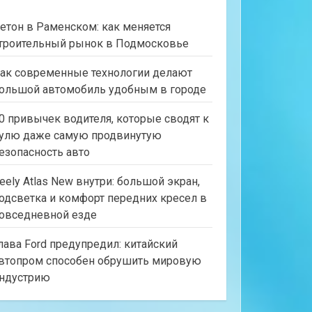
етон в Раменском: как меняется
троительный рынок в Подмосковье
ак современные технологии делают
ольшой автомобиль удобным в городе
0 привычек водителя, которые сводят к
улю даже самую продвинутую
езопасность авто
eely Atlas New внутри: большой экран,
одсветка и комфорт передних кресел в
овседневной езде
лава Ford предупредил: китайский
втопром способен обрушить мировую
ндустрию