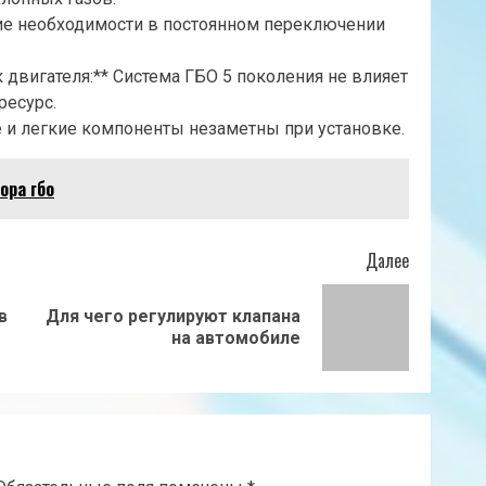
твие необходимости в постоянном переключении
 двигателя:** Система ГБО 5 поколения не влияет
ресурс.
 и легкие компоненты незаметны при установке.
ора гбо
Далее
в
Для чего регулируют клапана
Предыдущая
Следующая
на автомобиле
запись:
запись: