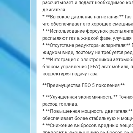
рассчитывает и подает необходимое ко
двигателя.
* **Высокое давление нагнетания:** Газ
что обеспечивает его хорошее смешива
* **Использование форсунок-распылите
распыляют газ в жидкой фазе, улучшая 
* **Отсутствие редуктора-испарителя:**
жидком виде, поэтому не требуется ред
* **Интеграция с электроникой автомоб
блоком управления (ЭБУ) автомобиля, п
корректируя подачу газа.
**Преимущества ГБО 5 поколения:**
* **Улучшенная экономичность:** Точна
расход топлива.
* **Повышенная мощность двигателя:**
обеспечивает более стабильную и мощн
* **Снижение выбросов вредных веществ:
приводит к уменьшению выбросов вых