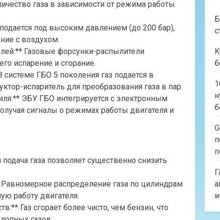
личество газа в зависимости от режима работы
Б
 подается под высоким давлением (до 200 бар),
с
ние с воздухом.
лей:** Газовые форсунки-распылители
К
его испарение и сгорание.
б
 В системе ГБО 5 поколения газ подается в
1
уктор-испаритель для преобразования газа в пар.
н
иля:** ЭБУ ГБО интегрируется с электронным
б
олучая сигналы о режимах работы двигателя и
G
п
п
я подача газа позволяет существенно снизить
Г
 Равномерное распределение газа по цилиндрам
а
ую работу двигателя.
и
** Газ сгорает более чисто, чем бензин, что
лопных газов.