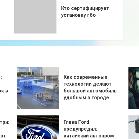
Кто сертифицирует
установку гбо
:
Как современные
технологии делают
к в
большой автомобиль
удобным в городе
три:
Глава Ford
предупредил:
орт
китайский автопром