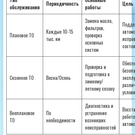
Тип
Основные
Периодичность
Цель
обслуживания
работы
Замена масла,
Подде
фильтров,
Каждые 10-15
автом
Плановое ТО
проверка
тыс. км
испра
основных
состо
систем
Обесп
Проверка и
безоп
подготовка к
Сезонное ТО
Весна/Осень
экспл
зимнему/
разли
летнему сезону
услов
Диагностика и
Восст
Внеплановое
По
устранение
работ
ТО
необходимости
возникших
автом
неисправностей