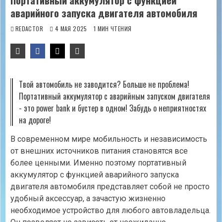
Портативный аккумулятор с функцией
аварийного запуска двигателя автомобиля
REDACTOR
4 МАЯ 2025
1 МИН ЧТЕНИЯ
Твой автомобиль не заводится? Больше не проблема!
Портативный аккумулятор с аварийным запуском двигателя
- это power bank и бустер в одном! Забудь о неприятностях
на дороге!
В современном мире мобильность и независимость
от внешних источников питания становятся все
более ценными. Именно поэтому портативный
аккумулятор с функцией аварийного запуска
двигателя автомобиля представляет собой не просто
удобный аксессуар, а зачастую жизненно
необходимое устройство для любого автовладельца.