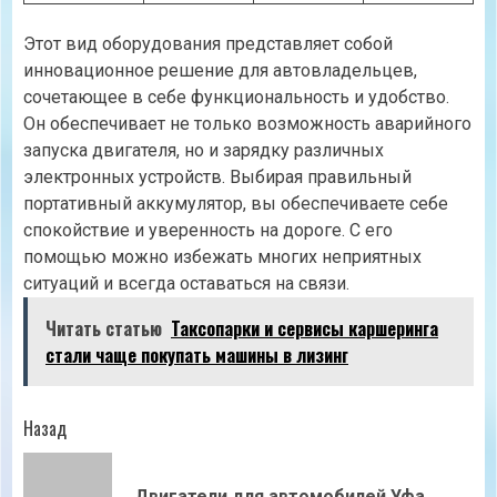
Этот вид оборудования представляет собой
инновационное решение для автовладельцев,
сочетающее в себе функциональность и удобство.
Он обеспечивает не только возможность аварийного
запуска двигателя, но и зарядку различных
электронных устройств. Выбирая правильный
портативный аккумулятор, вы обеспечиваете себе
спокойствие и уверенность на дороге. С его
помощью можно избежать многих неприятных
ситуаций и всегда оставаться на связи.
Читать статью
Таксопарки и сервисы каршеринга
стали чаще покупать машины в лизинг
Продолжить
Назад
чтение
Пр
Двигатели для автомобилей Уфа