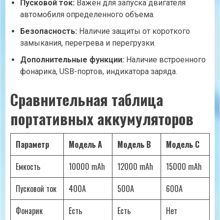
Пусковой ток:
Важен для запуска двигателя
автомобиля определенного объема.
Безопасность:
Наличие защиты от короткого
замыкания, перегрева и перегрузки.
Дополнительные функции:
Наличие встроенного
фонарика, USB-портов, индикатора заряда.
Сравнительная таблица
портативных аккумуляторов
Параметр
Модель A
Модель B
Модель C
Емкость
10000 mAh
12000 mAh
15000 mAh
Пусковой ток
400A
500A
600A
Фонарик
Есть
Есть
Нет