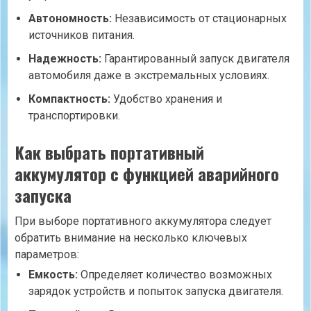
Автономность:
Независимость от стационарных
источников питания.
Надежность:
Гарантированный запуск двигателя
автомобиля даже в экстремальных условиях.
Компактность:
Удобство хранения и
транспортировки.
Как выбрать портативный
аккумулятор с функцией аварийного
запуска
При выборе портативного аккумулятора следует
обратить внимание на несколько ключевых
параметров:
Емкость:
Определяет количество возможных
зарядок устройств и попыток запуска двигателя.