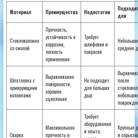
Подходи
Материал
Преимущества
Недостатки
для
Прочность‚
устойчивость к
Требует
Стекловолокно
Небольши
коррозии‚
шлифовки и
со смолой
средние 
легкость
покраски
применения
Выравнив
Выравнивание
Шпатлевка с
Не подходит
после
поверхности‚
армирующими
для больших
стекловол
хорошее
волокнами
дыр
небольши
сцепление
поврежде
Требует
оборудования
Максимальная
Крупные 
и опыта‚
Сварка
прочность и
и серьезн