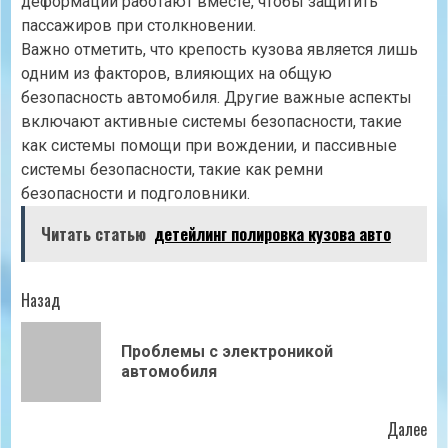
деформации работают вместе, чтобы защитить
пассажиров при столкновении.
Важно отметить, что крепость кузова является лишь
одним из факторов, влияющих на общую
безопасность автомобиля. Другие важные аспекты
включают активные системы безопасности, такие
как системы помощи при вождении, и пассивные
системы безопасности, такие как ремни
безопасности и подголовники.
Читать статью
детейлинг полировка кузова авто
Продолжить
Назад
чтение
Проблемы с электроникой
Пр
автомобиля
зап
Далее