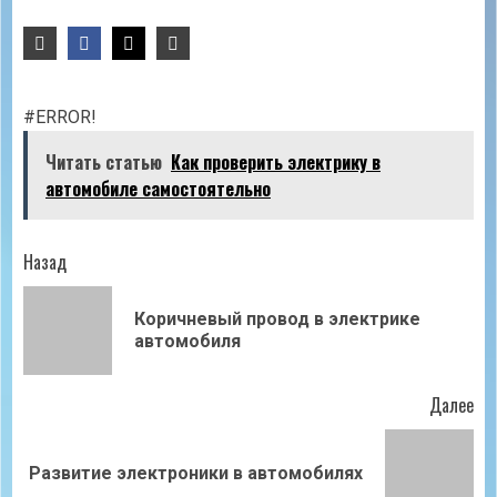
#ERROR!
Читать статью
Как проверить электрику в
автомобиле самостоятельно
Продолжить
Назад
чтение
Коричневый провод в электрике
Пр
автомобиля
зап
Далее
Следующая
Развитие электроники в автомобилях
запись: