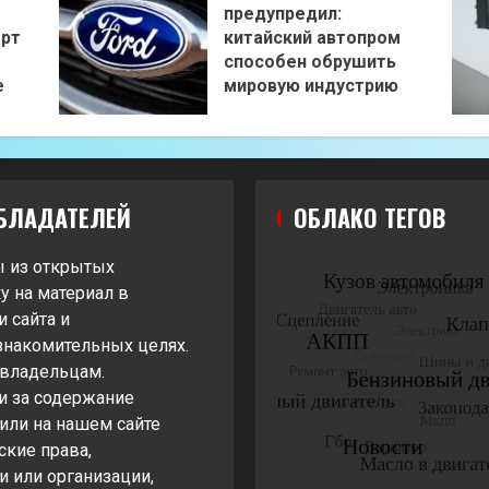
предупредил:
орт
китайский автопром
способен обрушить
е
мировую индустрию
БЛАДАТЕЛЕЙ
ОБЛАКО ТЕГОВ
ы из открытых
у на материал в
 сайта и
знакомительных целях.
 владельцам.
и за содержание
жили на нашем сайте
ские права,
 или организации,