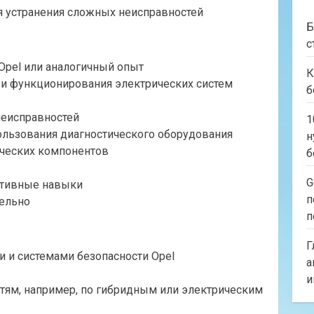
я устранения сложных неисправностей
Б
с
Opel или аналогичный опыт
К
 и функционирования электрических систем
б
неисправностей
1
ользования диагностического оборудования
н
ических компонентов
б
G
ативные навыки
п
тельно
п
Г
 и системами безопасности Opel
а
и
тям, например, по гибридным или электрическим