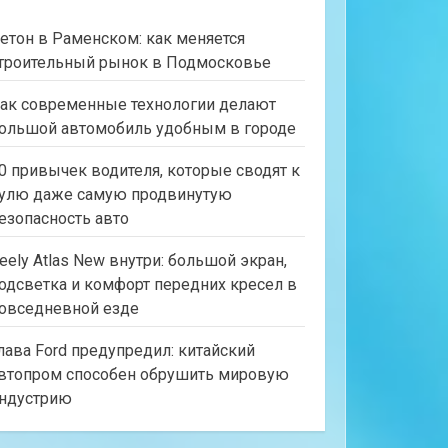
етон в Раменском: как меняется
троительный рынок в Подмосковье
ак современные технологии делают
ольшой автомобиль удобным в городе
0 привычек водителя, которые сводят к
улю даже самую продвинутую
езопасность авто
eely Atlas New внутри: большой экран,
одсветка и комфорт передних кресел в
овседневной езде
лава Ford предупредил: китайский
втопром способен обрушить мировую
ндустрию