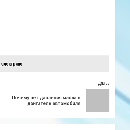
 электрике
Далее
Почему нет давления масла в
Предыдущая
Следующая
двигателе автомобиля
запись:
запись: