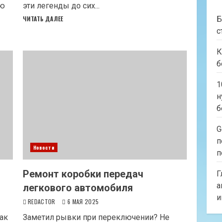
ию
эти легенды до сих...
ЧИТАТЬ ДАЛЕЕ
Б
с
К
б
1
н
б
G
п
Новости
п
Ремонт коробки передач
Г
а
легкового автомобиля
и
REDACTOR
6 МАЯ 2025
ак
Заметил рывки при переключении? Не