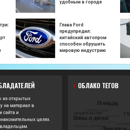
удобным в городе
три:
Глава Ford
предупредил:
орт
китайский автопром
способен обрушить
е
мировую индустрию
БЛАДАТЕЛЕЙ
ОБЛАКО ТЕГОВ
ы из открытых
у на материал в
 сайта и
знакомительных целях.
 владельцам.