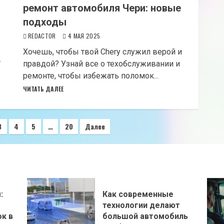
ремонт автомобиля Чери: новые
подходы
REDACTOR
4 МАЯ 2025
Хочешь, чтобы твой Chery служил верой и
–
правдой? Узнай все о техобслуживании и
ремонте, чтобы избежать поломок...
ЧИТАТЬ ДАЛЕЕ
3
4
5
…
20
Далее
:
Как современные
технологии делают
к в
большой автомобиль